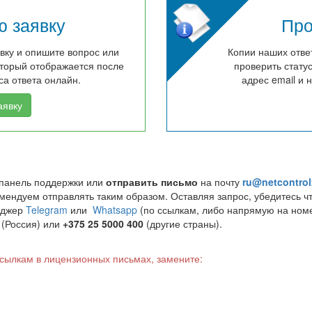
ю заявку
Про
явку и опишите вопрос или
Копии наших ответ
оторый отображается после
проверить стату
са ответа онлайн.
адрес email и 
аявку
 панель поддержки или
отправить письмо
на почту
ru@netcontro
ндуем отправлять таким образом. Оставляя запрос, убедитесь чт
нджер
Telegram
или
Whatsapp
(по ссылкам, либо напрямую на номе
(Россия) или
+375 25 5000 400
(другие страны).
ссылкам в лицензионных письмах, замените: