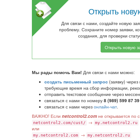
Открыть нову
Для связи с нами, создайте новую за
проблему. Сохраните номер заявки, к
создания, для проверки стату
Открыть новую з
Мы рады помочь Вам!
Для связи с нами можно:
создать письменный запрос
(заявку) через
требующие время на сбор информации, рекоме
отправить текстовое сообщение через мессе
связаться с нами по номеру
8 (989) 599 87 39
связаться с нами через
онлайн-чат
.
ВАЖНО! Если
netcontrol2.com
не открывается по 
→
netcontrol2.com/cust/
my.netcontrol2.ru
или
→
my.netcontrol2.com
my.netcontrol2.ru