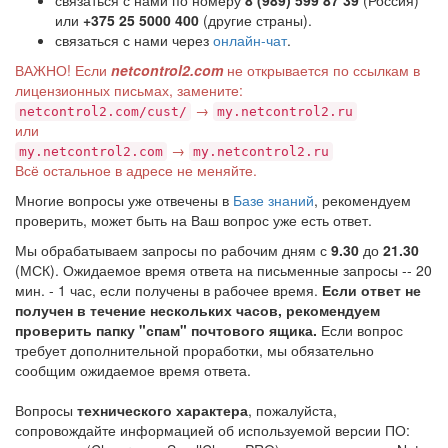
связаться с нами по номеру
8 (989) 599 87 39
(Россия)
или
+375 25 5000 400
(другие страны).
связаться с нами через
онлайн-чат
.
ВАЖНО! Если
netcontrol2.com
не открывается по ссылкам в
лицензионных письмах, замените:
→
netcontrol2.com/cust/
my.netcontrol2.ru
или
→
my.netcontrol2.com
my.netcontrol2.ru
Всё остальное в адресе не меняйте.
Многие вопросы уже отвечены в
Базе знаний
, рекомендуем
проверить, может быть на Ваш вопрос уже есть ответ.
Мы обрабатываем запросы по рабочим дням с
9.30
до
21.30
(МСК). Ожидаемое время ответа на письменные запросы -- 20
мин. - 1 час, если получены в рабочее время.
Если ответ не
получен в течение нескольких часов, рекомендуем
проверить папку "спам" почтового ящика.
Если вопрос
требует дополнительной проработки, мы обязательно
сообщим ожидаемое время ответа.
Вопросы
технического характера
, пожалуйста,
сопровождайте информацией об используемой версии ПО: